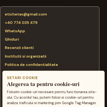
etichetex@gmail.com
+40 774 035 479
WhatsApp
Ghiduri
Recenzii clienti
Institutii si organizatii
Politica de confidentialitate
Politica cookie
SETARI COOKIE
Termeni si conditii
Alegerea ta pentru cookie-uri
Setari cookie
Folosim cookie-uri necesare pentru functionarea site-
ului. Cu acordul tau, putem folosi si cookie-uri pentru
Punct de lucru: Bulevardul Poitiers 4, Iasi
analiza traficului si marketing prin Google Tag Manager.
TENAS ONLINE SRL, CUI 37147524