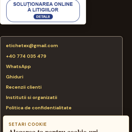
etichetex@gmail.com
+40 774 035 479
WhatsApp
Ghiduri
Recenzii clienti
Institutii si organizatii
Politica de confidentialitate
Politica cookie
SETARI COOKIE
Termeni si conditii
Alegerea ta pentru cookie-uri