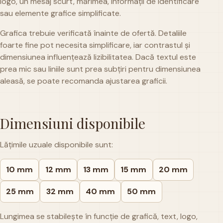
logo, un mesaj scurt, mărimea, informații de identificare
sau elemente grafice simplificate.
Grafica trebuie verificată înainte de ofertă. Detaliile
foarte fine pot necesita simplificare, iar contrastul și
dimensiunea influențează lizibilitatea. Dacă textul este
prea mic sau liniile sunt prea subțiri pentru dimensiunea
aleasă, se poate recomanda ajustarea graficii.
Dimensiuni disponibile
Lățimile uzuale disponibile sunt:
10 mm
12 mm
13 mm
15 mm
20 mm
25 mm
32 mm
40 mm
50 mm
Lungimea se stabilește în funcție de grafică, text, logo,